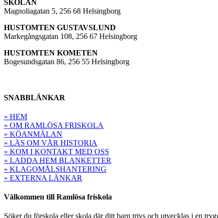
SKOLAN
Magnoliagatan 5, 256 68 Helsingborg
HUSTOMTEN GUSTAVSLUND
Markegångsgatan 108, 256 67 Helsingborg
HUSTOMTEN KOMETEN
Bogesundsgatan 86, 256 55 Helsingborg
SNABBLÄNKAR
» HEM
» OM RAMLÖSA FRISKOLA
» KÖANMÄLAN
» LÄS OM VÅR HISTORIA
» KOM I KONTAKT MED OSS
» LADDA HEM BLANKETTER
» KLAGOMÅLSHANTERING
» EXTERNA LÄNKAR
Välkommen till Ramlösa friskola
Söker du förskola eller skola där ditt barn trivs och utvecklas i en tryg