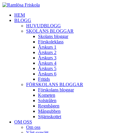
HEM
BLOGG
HUVUDBLOGG
SKOLANS BLOGGAR
Skolans bloggar
Förskoleklass
Årskurs 1
Årskurs 2
Årskurs 3
Årskurs 4
Årskurs 5
Årskurs 6
Fritids
FÖRSKOLANS BLOGGAR
Förskolans bloggar
Kometen
Solstrålen
Regnbågen
Mångubben
Stjärnskottet
OM OSS
Om oss
Vårt synsätt