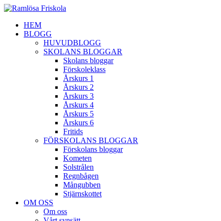
HEM
BLOGG
HUVUDBLOGG
SKOLANS BLOGGAR
Skolans bloggar
Förskoleklass
Årskurs 1
Årskurs 2
Årskurs 3
Årskurs 4
Årskurs 5
Årskurs 6
Fritids
FÖRSKOLANS BLOGGAR
Förskolans bloggar
Kometen
Solstrålen
Regnbågen
Mångubben
Stjärnskottet
OM OSS
Om oss
Vårt synsätt