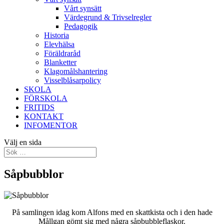
Vårt synsätt
Värdegrund & Trivselregler
Pedagogik
Historia
Elevhälsa
Föräldraråd
Blanketter
Klagomålshantering
Visselblåsarpolicy
SKOLA
FÖRSKOLA
FRITIDS
KONTAKT
INFOMENTOR
Välj en sida
Såpbubblor
På samlingen idag kom Alfons med en skattkista och i den hade
Mållgan gömt sig med några såpbubbleflaskor.