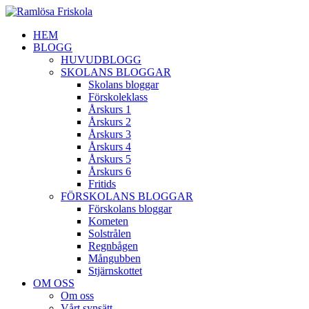
HEM
BLOGG
HUVUDBLOGG
SKOLANS BLOGGAR
Skolans bloggar
Förskoleklass
Årskurs 1
Årskurs 2
Årskurs 3
Årskurs 4
Årskurs 5
Årskurs 6
Fritids
FÖRSKOLANS BLOGGAR
Förskolans bloggar
Kometen
Solstrålen
Regnbågen
Mångubben
Stjärnskottet
OM OSS
Om oss
Vårt synsätt