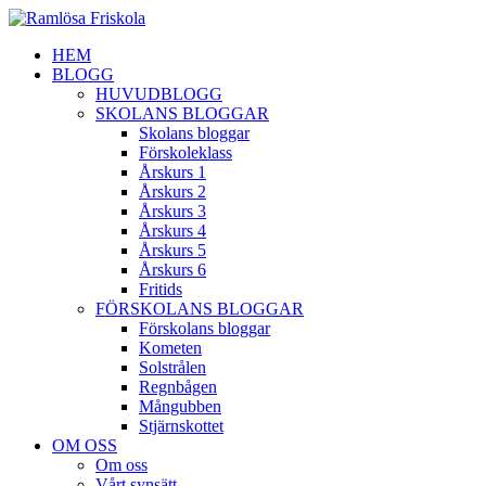
HEM
BLOGG
HUVUDBLOGG
SKOLANS BLOGGAR
Skolans bloggar
Förskoleklass
Årskurs 1
Årskurs 2
Årskurs 3
Årskurs 4
Årskurs 5
Årskurs 6
Fritids
FÖRSKOLANS BLOGGAR
Förskolans bloggar
Kometen
Solstrålen
Regnbågen
Mångubben
Stjärnskottet
OM OSS
Om oss
Vårt synsätt