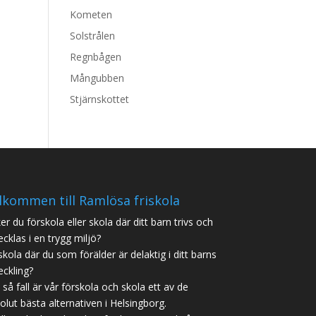
Kometen
Solstrålen
Regnbågen
Mångubben
Stjärnskottet
lkommen till Ramlösa friskola
er du förskola eller skola där ditt barn trivs och
ecklas i en trygg miljö?
skola där du som förälder är delaktig i ditt barns
eckling?
 i så fall är vår förskola och skola ett av de
olut bästa alternativen i Helsingborg.