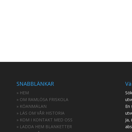
SNABBLÄNKAR
Vä
» HEM
Sök
» OM RAMLÖSA FRISKOLA
utv
» KÖANMÄLAN
En 
» LÄS OM VÅR HISTORIA
utv
» KOM I KONTAKT MED OSS
Ja,
» LADDA HEM BLANKETTER
abs