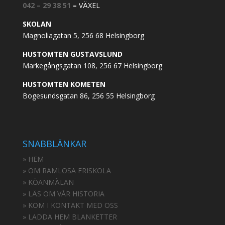
042 – 29 38 51
–
VÄXEL
SKOLAN
Magnoliagatan 5, 256 68 Helsingborg
HUSTOMTEN GUSTAVSLUND
Markegångsgatan 108, 256 67 Helsingborg
HUSTOMTEN KOMETEN
Bogesundsgatan 86, 256 55 Helsingborg
SNABBLÄNKAR
» HEM
» OM RAMLÖSA FRISKOLA
» KÖANMÄLAN
» LÄS OM VÅR HISTORIA
» KOM I KONTAKT MED OSS
» LADDA HEM BLANKETTER