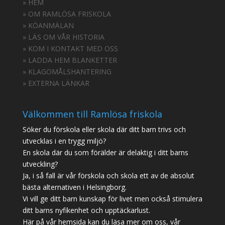
» HEM
» OM RAMLÖSA FRISKOLA
» KÖANMÄLAN
» LÄS OM VÅR HISTORIA
» KOM I KONTAKT MED OSS
» LADDA HEM BLANKETTER
» KLAGOMÅLSHANTERING
» EXTERNA LÄNKAR
Välkommen till Ramlösa friskola
Söker du förskola eller skola där ditt barn trivs och
utvecklas i en trygg miljö?
En skola där du som förälder är delaktig i ditt barns
utveckling?
Ja, i så fall är vår förskola och skola ett av de absolut
bästa alternativen i Helsingborg.
Vi vill ge ditt barn kunskap för livet men också stimulera
ditt barns nyfikenhet och upptäckarlust.
Här på vår hemsida kan du läsa mer om oss, vår