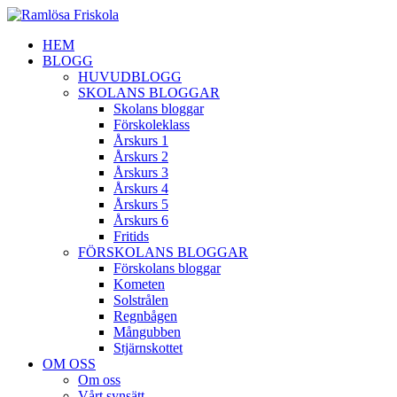
HEM
BLOGG
HUVUDBLOGG
SKOLANS BLOGGAR
Skolans bloggar
Förskoleklass
Årskurs 1
Årskurs 2
Årskurs 3
Årskurs 4
Årskurs 5
Årskurs 6
Fritids
FÖRSKOLANS BLOGGAR
Förskolans bloggar
Kometen
Solstrålen
Regnbågen
Mångubben
Stjärnskottet
OM OSS
Om oss
Vårt synsätt