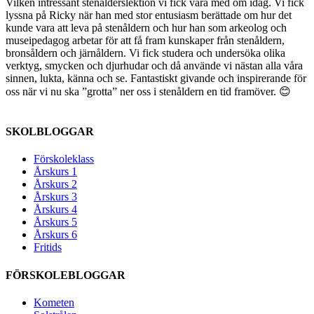
Vilken intressant stenålderslektion vi fick vara med om idag. Vi fick
lyssna på Ricky när han med stor entusiasm berättade om hur det
kunde vara att leva på stenåldern och hur han som arkeolog och
museipedagog arbetar för att få fram kunskaper från stenåldern,
bronsåldern och järnåldern. Vi fick studera och undersöka olika
verktyg, smycken och djurhudar och då använde vi nästan alla våra
sinnen, lukta, känna och se. Fantastiskt givande och inspirerande för
oss när vi nu ska ”grotta” ner oss i stenåldern en tid framöver. 😊
SKOLBLOGGAR
Förskoleklass
Årskurs 1
Årskurs 2
Årskurs 3
Årskurs 4
Årskurs 5
Årskurs 6
Fritids
FÖRSKOLEBLOGGAR
Kometen