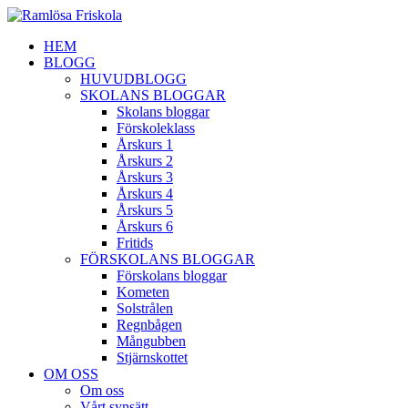
HEM
BLOGG
HUVUDBLOGG
SKOLANS BLOGGAR
Skolans bloggar
Förskoleklass
Årskurs 1
Årskurs 2
Årskurs 3
Årskurs 4
Årskurs 5
Årskurs 6
Fritids
FÖRSKOLANS BLOGGAR
Förskolans bloggar
Kometen
Solstrålen
Regnbågen
Mångubben
Stjärnskottet
OM OSS
Om oss
Vårt synsätt