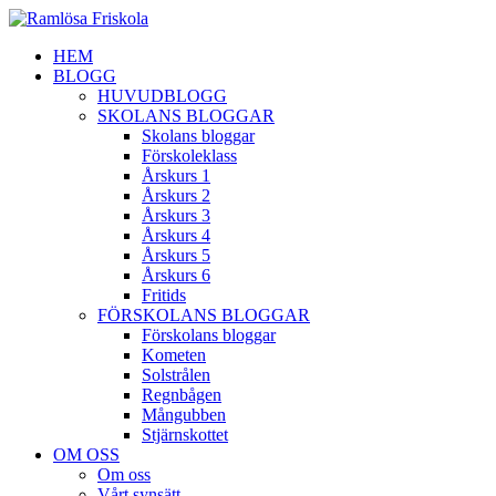
HEM
BLOGG
HUVUDBLOGG
SKOLANS BLOGGAR
Skolans bloggar
Förskoleklass
Årskurs 1
Årskurs 2
Årskurs 3
Årskurs 4
Årskurs 5
Årskurs 6
Fritids
FÖRSKOLANS BLOGGAR
Förskolans bloggar
Kometen
Solstrålen
Regnbågen
Mångubben
Stjärnskottet
OM OSS
Om oss
Vårt synsätt