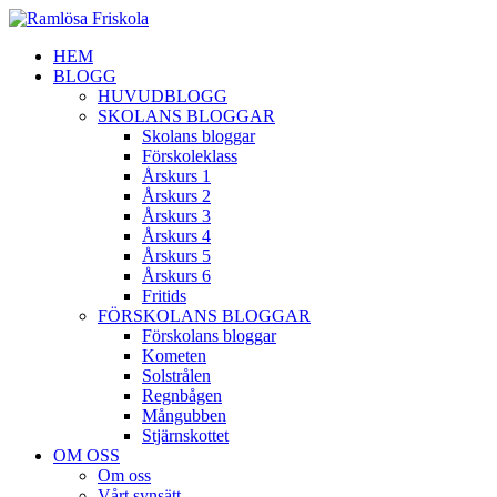
HEM
BLOGG
HUVUDBLOGG
SKOLANS BLOGGAR
Skolans bloggar
Förskoleklass
Årskurs 1
Årskurs 2
Årskurs 3
Årskurs 4
Årskurs 5
Årskurs 6
Fritids
FÖRSKOLANS BLOGGAR
Förskolans bloggar
Kometen
Solstrålen
Regnbågen
Mångubben
Stjärnskottet
OM OSS
Om oss
Vårt synsätt