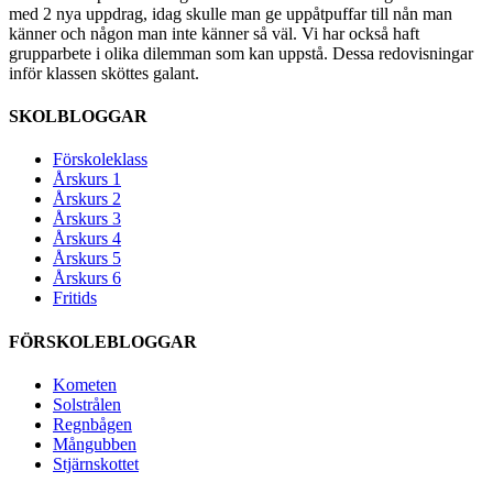
med 2 nya uppdrag, idag skulle man ge uppåtpuffar till nån man
känner och någon man inte känner så väl. Vi har också haft
grupparbete i olika dilemman som kan uppstå. Dessa redovisningar
inför klassen sköttes galant.
SKOLBLOGGAR
Förskoleklass
Årskurs 1
Årskurs 2
Årskurs 3
Årskurs 4
Årskurs 5
Årskurs 6
Fritids
FÖRSKOLEBLOGGAR
Kometen
Solstrålen
Regnbågen
Mångubben
Stjärnskottet