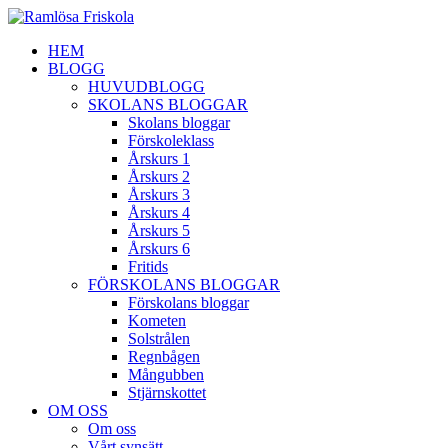
HEM
BLOGG
HUVUDBLOGG
SKOLANS BLOGGAR
Skolans bloggar
Förskoleklass
Årskurs 1
Årskurs 2
Årskurs 3
Årskurs 4
Årskurs 5
Årskurs 6
Fritids
FÖRSKOLANS BLOGGAR
Förskolans bloggar
Kometen
Solstrålen
Regnbågen
Mångubben
Stjärnskottet
OM OSS
Om oss
Vårt synsätt