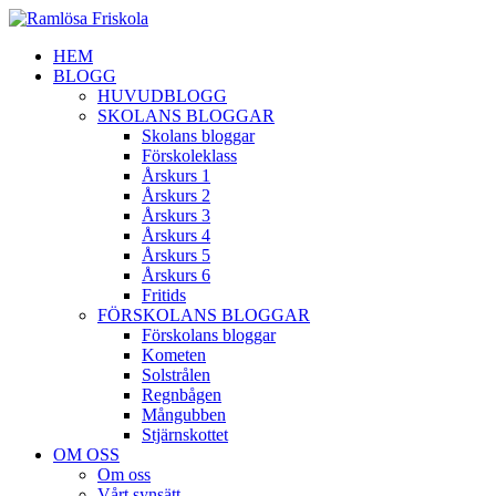
HEM
BLOGG
HUVUDBLOGG
SKOLANS BLOGGAR
Skolans bloggar
Förskoleklass
Årskurs 1
Årskurs 2
Årskurs 3
Årskurs 4
Årskurs 5
Årskurs 6
Fritids
FÖRSKOLANS BLOGGAR
Förskolans bloggar
Kometen
Solstrålen
Regnbågen
Mångubben
Stjärnskottet
OM OSS
Om oss
Vårt synsätt