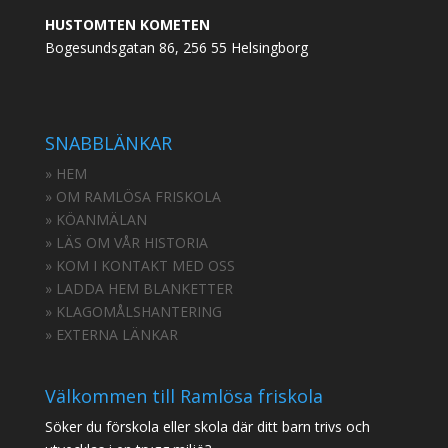
HUSTOMTEN KOMETEN
Bogesundsgatan 86, 256 55 Helsingborg
SNABBLÄNKAR
» HEM
» OM RAMLÖSA FRISKOLA
» KÖANMÄLAN
» LÄS OM VÅR HISTORIA
» KOM I KONTAKT MED OSS
» LADDA HEM BLANKETTER
» KLAGOMÅLSHANTERING
» EXTERNA LÄNKAR
Välkommen till Ramlösa friskola
Söker du förskola eller skola där ditt barn trivs och