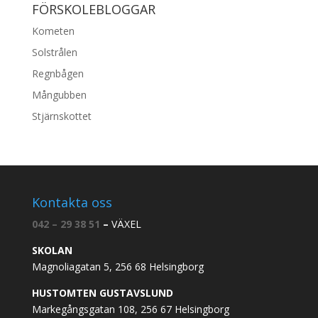
FÖRSKOLEBLOGGAR
Kometen
Solstrålen
Regnbågen
Mångubben
Stjärnskottet
Kontakta oss
042 – 29 38 51
–
VÄXEL
SKOLAN
Magnoliagatan 5, 256 68 Helsingborg
HUSTOMTEN GUSTAVSLUND
Markegångsgatan 108, 256 67 Helsingborg