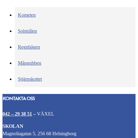
Kometen
Solstrålen
Regnbågen
Mångubben
Stjärnskottet
KONTAKTA OSS
042 – 29 38 51
–
VÄXEL
SKOLAN
Magnoliagatan 5, 256 68 Helsingborg