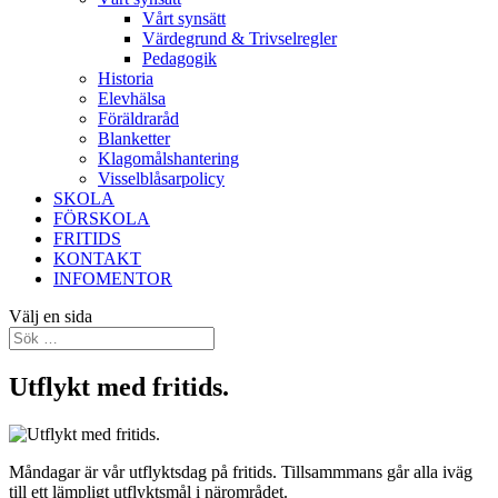
Vårt synsätt
Värdegrund & Trivselregler
Pedagogik
Historia
Elevhälsa
Föräldraråd
Blanketter
Klagomålshantering
Visselblåsarpolicy
SKOLA
FÖRSKOLA
FRITIDS
KONTAKT
INFOMENTOR
Välj en sida
Utflykt med fritids.
Måndagar är vår utflyktsdag på fritids. Tillsammmans går alla iväg
till ett lämpligt utflyktsmål i närområdet.