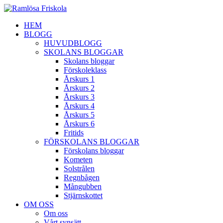
HEM
BLOGG
HUVUDBLOGG
SKOLANS BLOGGAR
Skolans bloggar
Förskoleklass
Årskurs 1
Årskurs 2
Årskurs 3
Årskurs 4
Årskurs 5
Årskurs 6
Fritids
FÖRSKOLANS BLOGGAR
Förskolans bloggar
Kometen
Solstrålen
Regnbågen
Mångubben
Stjärnskottet
OM OSS
Om oss
Vårt synsätt