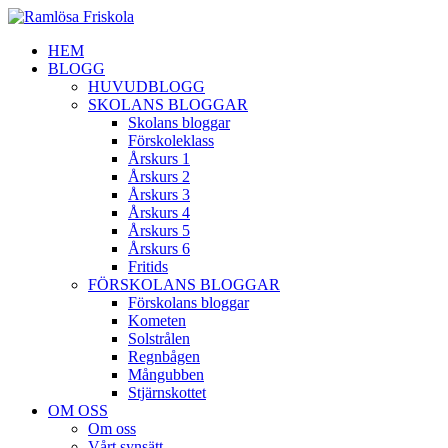
HEM
BLOGG
HUVUDBLOGG
SKOLANS BLOGGAR
Skolans bloggar
Förskoleklass
Årskurs 1
Årskurs 2
Årskurs 3
Årskurs 4
Årskurs 5
Årskurs 6
Fritids
FÖRSKOLANS BLOGGAR
Förskolans bloggar
Kometen
Solstrålen
Regnbågen
Mångubben
Stjärnskottet
OM OSS
Om oss
Vårt synsätt