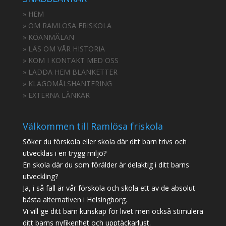
» HEM
» OM RAMLÖSA FRISKOLA
» KÖANMÄLAN
» LÄS OM VÅR HISTORIA
» KOM I KONTAKT MED OSS
» LADDA HEM BLANKETTER
» KLAGOMÅLSHANTERING
» EXTERNA LÄNKAR
Välkommen till Ramlösa friskola
Söker du förskola eller skola där ditt barn trivs och
utvecklas i en trygg miljö?
En skola där du som förälder är delaktig i ditt barns
utveckling?
Ja, i så fall är vår förskola och skola ett av de absolut
bästa alternativen i Helsingborg.
Vi vill ge ditt barn kunskap för livet men också stimulera
ditt barns nyfikenhet och upptäckarlust.