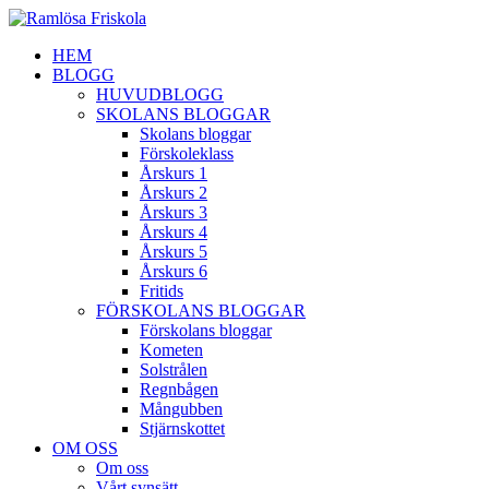
HEM
BLOGG
HUVUDBLOGG
SKOLANS BLOGGAR
Skolans bloggar
Förskoleklass
Årskurs 1
Årskurs 2
Årskurs 3
Årskurs 4
Årskurs 5
Årskurs 6
Fritids
FÖRSKOLANS BLOGGAR
Förskolans bloggar
Kometen
Solstrålen
Regnbågen
Mångubben
Stjärnskottet
OM OSS
Om oss
Vårt synsätt