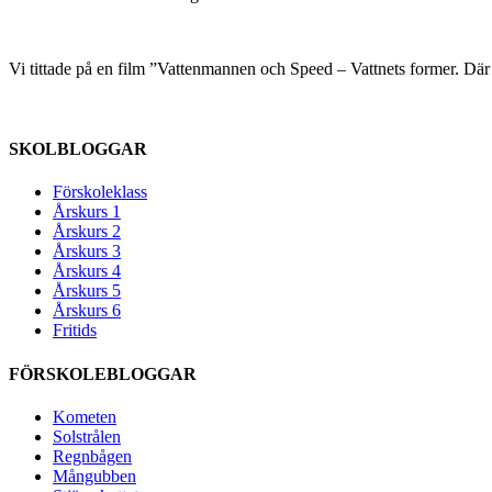
Vi tittade på en film ”Vattenmannen och Speed – Vattnets former. Dä
SKOLBLOGGAR
Förskoleklass
Årskurs 1
Årskurs 2
Årskurs 3
Årskurs 4
Årskurs 5
Årskurs 6
Fritids
FÖRSKOLEBLOGGAR
Kometen
Solstrålen
Regnbågen
Mångubben