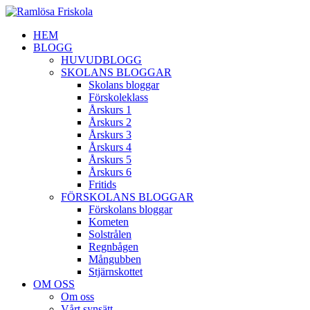
HEM
BLOGG
HUVUDBLOGG
SKOLANS BLOGGAR
Skolans bloggar
Förskoleklass
Årskurs 1
Årskurs 2
Årskurs 3
Årskurs 4
Årskurs 5
Årskurs 6
Fritids
FÖRSKOLANS BLOGGAR
Förskolans bloggar
Kometen
Solstrålen
Regnbågen
Mångubben
Stjärnskottet
OM OSS
Om oss
Vårt synsätt