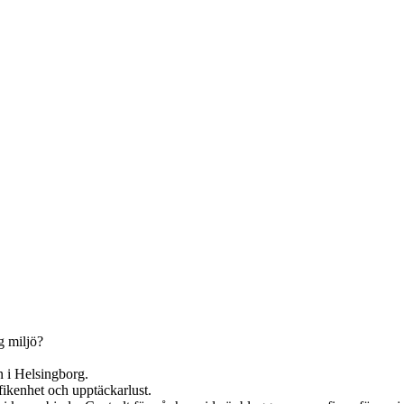
g miljö?
en i Helsingborg.
yfikenhet och upptäckarlust.