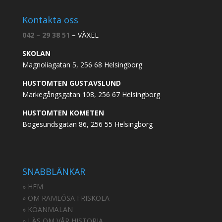
Kontakta oss
042 – 29 38 51
–
VÄXEL
SKOLAN
Magnoliagatan 5, 256 68 Helsingborg
HUSTOMTEN GUSTAVSLUND
Markegångsgatan 108, 256 67 Helsingborg
HUSTOMTEN KOMETEN
Bogesundsgatan 86, 256 55 Helsingborg
SNABBLÄNKAR
» HEM
» OM RAMLÖSA FRISKOLA
» KÖANMÄLAN
» LÄS OM VÅR HISTORIA