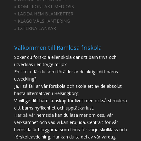
» KOM I KONTAKT MED OSS
» LADDA HEM BLANKETTER
» KLAGOMÅLSHANTERING
» EXTERNA LÄNKAR
Välkommen till Ramlösa friskola
Söker du förskola eller skola där ditt barn trivs och
utvecklas i en trygg miljö?
En skola där du som förälder är delaktig i ditt barns
utveckling?
Ja, i så fall är vår förskola och skola ett av de absolut
bästa alternativen i Helsingborg.
Vi vill ge ditt barn kunskap för livet men också stimulera
ditt barns nyfikenhet och upptäckarlust.
Här på vår hemsida kan du läsa mer om oss, vår
verksamhet och vad vi kan erbjuda. Centralt för vår
hemsida är bloggarna som finns för varje skolklass och
förskoleavdelning. Här kan du ta del av vår vardag