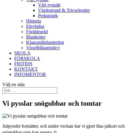
Vårt synsätt
Värdegrund & Trivselregler
Pedagogik
Historia
Elevhälsa
Föräldraråd
Blanketter
Klagomålshantering
Visselblåsarpolicy
SKOLA
FÖRSKOLA
FRITIDS
KONTAKT
INFOMENTOR
Välj en sida
Vi pysslar snögubbar och tomtar
Julpysslet fortsätter, och under veckan har vi gjort fina julkort och
snögubbar som kan gunga ⛄️