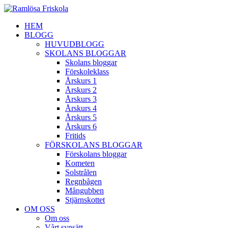
HEM
BLOGG
HUVUDBLOGG
SKOLANS BLOGGAR
Skolans bloggar
Förskoleklass
Årskurs 1
Årskurs 2
Årskurs 3
Årskurs 4
Årskurs 5
Årskurs 6
Fritids
FÖRSKOLANS BLOGGAR
Förskolans bloggar
Kometen
Solstrålen
Regnbågen
Mångubben
Stjärnskottet
OM OSS
Om oss
Vårt synsätt