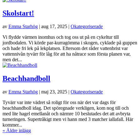
Skolstart!
av
Emma Starhög
|
aug 17, 2025
|
Okategoriserade
Vi flydde värmen inomhus och tog oss ut på en cykeltur till
jordbodalen. Vi körde par-kurragömma i skogen, cyklade på guppen
och hade fri lek på lekplatsen. Eftersom det råder vattenbrist var
vattennivån tyvärr för låg för att ha nåtrace som första planen var,
men det...
Beachhandboll
av
Emma Starhög
|
maj 23, 2025
|
Okategoriserade
Tyvärr var inte vädret så roligt för oss när det var dags för
beachhandboll idag. Det spöregnade verkligen, kom nog till och
med lite hagel emellanåt och närmre 10 beslutades det att avbryta
turneringen. Supertråkigt men vi hann med 3 matcher iallafall. Här
kommer...
« Äldre inlägg