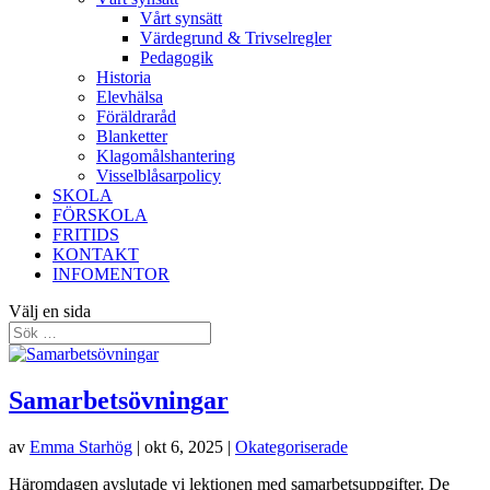
Vårt synsätt
Värdegrund & Trivselregler
Pedagogik
Historia
Elevhälsa
Föräldraråd
Blanketter
Klagomålshantering
Visselblåsarpolicy
SKOLA
FÖRSKOLA
FRITIDS
KONTAKT
INFOMENTOR
Välj en sida
Samarbetsövningar
av
Emma Starhög
|
okt 6, 2025
|
Okategoriserade
Häromdagen avslutade vi lektionen med samarbetsuppgifter. De