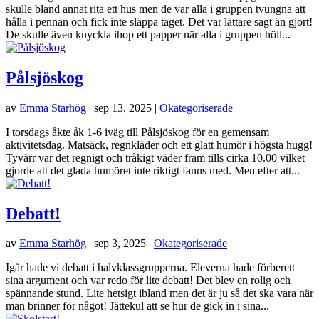
skulle bland annat rita ett hus men de var alla i gruppen tvungna att
hålla i pennan och fick inte släppa taget. Det var lättare sagt än gjort!
De skulle även knyckla ihop ett papper när alla i gruppen höll...
Pålsjöskog
av
Emma Starhög
|
sep 13, 2025
|
Okategoriserade
I torsdags åkte åk 1-6 iväg till Pålsjöskog för en gemensam
aktivitetsdag. Matsäck, regnkläder och ett glatt humör i högsta hugg!
Tyvärr var det regnigt och tråkigt väder fram tills cirka 10.00 vilket
gjorde att det glada humöret inte riktigt fanns med. Men efter att...
Debatt!
av
Emma Starhög
|
sep 3, 2025
|
Okategoriserade
Igår hade vi debatt i halvklassgrupperna. Eleverna hade förberett
sina argument och var redo för lite debatt! Det blev en rolig och
spännande stund. Lite hetsigt ibland men det är ju så det ska vara när
man brinner för något! Jättekul att se hur de gick in i sina...