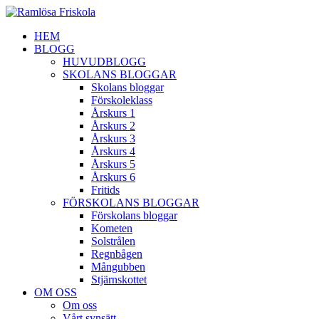
HEM
BLOGG
HUVUDBLOGG
SKOLANS BLOGGAR
Skolans bloggar
Förskoleklass
Årskurs 1
Årskurs 2
Årskurs 3
Årskurs 4
Årskurs 5
Årskurs 6
Fritids
FÖRSKOLANS BLOGGAR
Förskolans bloggar
Kometen
Solstrålen
Regnbågen
Mångubben
Stjärnskottet
OM OSS
Om oss
Vårt synsätt