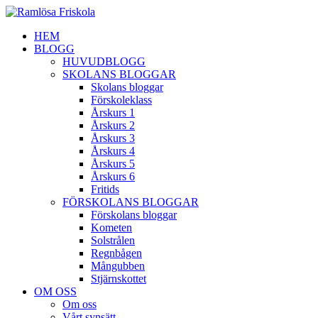
HEM
BLOGG
HUVUDBLOGG
SKOLANS BLOGGAR
Skolans bloggar
Förskoleklass
Årskurs 1
Årskurs 2
Årskurs 3
Årskurs 4
Årskurs 5
Årskurs 6
Fritids
FÖRSKOLANS BLOGGAR
Förskolans bloggar
Kometen
Solstrålen
Regnbågen
Mångubben
Stjärnskottet
OM OSS
Om oss
Vårt synsätt