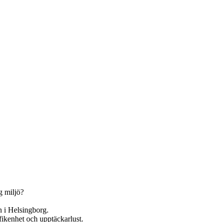
g miljö?
en i Helsingborg.
yfikenhet och upptäckarlust.