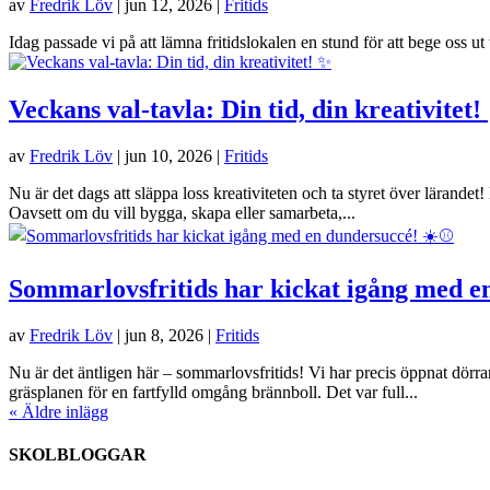
av
Fredrik Löv
|
jun 12, 2026
|
Fritids
Idag passade vi på att lämna fritidslokalen en stund för att bege oss ut
Veckans val-tavla: Din tid, din kreativitet!
av
Fredrik Löv
|
jun 10, 2026
|
Fritids
Nu är det dags att släppa loss kreativiteten och ta styret över lärandet!
Oavsett om du vill bygga, skapa eller samarbeta,...
Sommarlovsfritids har kickat igång med e
av
Fredrik Löv
|
jun 8, 2026
|
Fritids
Nu är det äntligen här – sommarlovsfritids! Vi har precis öppnat dörrar
gräsplanen för en fartfylld omgång brännboll. Det var full...
« Äldre inlägg
SKOLBLOGGAR