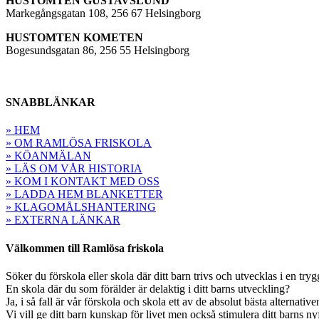
HUSTOMTEN GUSTAVSLUND
Markegångsgatan 108, 256 67 Helsingborg
HUSTOMTEN KOMETEN
Bogesundsgatan 86, 256 55 Helsingborg
SNABBLÄNKAR
» HEM
» OM RAMLÖSA FRISKOLA
» KÖANMÄLAN
» LÄS OM VÅR HISTORIA
» KOM I KONTAKT MED OSS
» LADDA HEM BLANKETTER
» KLAGOMÅLSHANTERING
» EXTERNA LÄNKAR
Välkommen till Ramlösa friskola
Söker du förskola eller skola där ditt barn trivs och utvecklas i en tryg
En skola där du som förälder är delaktig i ditt barns utveckling?
Ja, i så fall är vår förskola och skola ett av de absolut bästa alternativ
Vi vill ge ditt barn kunskap för livet men också stimulera ditt barns n