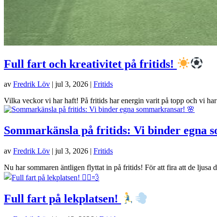
Full fart och kreativitet på fritids!
av
Fredrik Löv
|
jul 3, 2026
|
Fritids
Vilka veckor vi har haft! På fritids har energin varit på topp och vi h
Sommarkänsla på fritids: Vi binder egna
av
Fredrik Löv
|
jul 3, 2026
|
Fritids
Nu har sommaren äntligen flyttat in på fritids! För att fira att de lju
Full fart på lekplatsen!