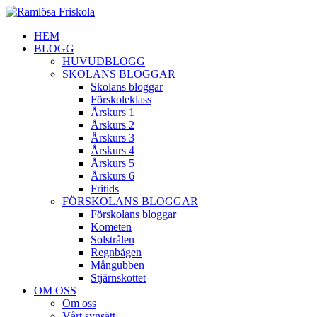
HEM
BLOGG
HUVUDBLOGG
SKOLANS BLOGGAR
Skolans bloggar
Förskoleklass
Årskurs 1
Årskurs 2
Årskurs 3
Årskurs 4
Årskurs 5
Årskurs 6
Fritids
FÖRSKOLANS BLOGGAR
Förskolans bloggar
Kometen
Solstrålen
Regnbågen
Mångubben
Stjärnskottet
OM OSS
Om oss
Vårt synsätt