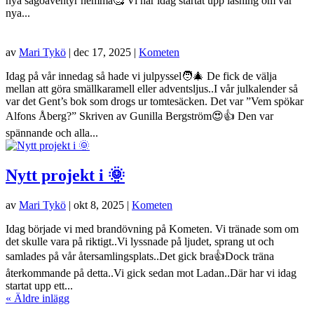
nya sagoäventyr hemma🥰 Vi har idag startat upp läsning om vår
nya...
av
Mari Tykö
|
dec 17, 2025
|
Kometen
Idag på vår innedag så hade vi julpyssel🧑‍🎄 De fick de välja
mellan att göra smällkaramell eller adventsljus..I vår julkalender så
var det Gent’s bok som drogs ur tomtesäcken. Det var ”Vem spökar
Alfons Åberg?” Skriven av Gunilla Bergström😍👍 Den var
spännande och alla...
Nytt projekt i 🌞
av
Mari Tykö
|
okt 8, 2025
|
Kometen
Idag började vi med brandövning på Kometen. Vi tränade som om
det skulle vara på riktigt..Vi lyssnade på ljudet, sprang ut och
samlades på vår återsamlingsplats..Det gick bra👍Dock träna
återkommande på detta..Vi gick sedan mot Ladan..Där har vi idag
startat upp ett...
« Äldre inlägg