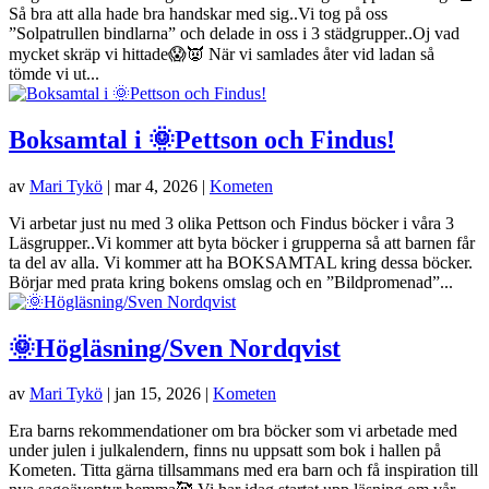
Så bra att alla hade bra handskar med sig..Vi tog på oss
”Solpatrullen bindlarna” och delade in oss i 3 städgrupper..Oj vad
mycket skräp vi hittade😱👿 När vi samlades åter vid ladan så
tömde vi ut...
Boksamtal i 🌞Pettson och Findus!
av
Mari Tykö
|
mar 4, 2026
|
Kometen
Vi arbetar just nu med 3 olika Pettson och Findus böcker i våra 3
Läsgrupper..Vi kommer att byta böcker i grupperna så att barnen får
ta del av alla. Vi kommer att ha BOKSAMTAL kring dessa böcker.
Börjar med prata kring bokens omslag och en ”Bildpromenad”...
🌞Högläsning/Sven Nordqvist
av
Mari Tykö
|
jan 15, 2026
|
Kometen
Era barns rekommendationer om bra böcker som vi arbetade med
under julen i julkalendern, finns nu uppsatt som bok i hallen på
Kometen. Titta gärna tillsammans med era barn och få inspiration till