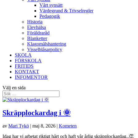
Vårt synsätt
Värdegrund & Trivselregler
Pedagogik
Historia
Elevhälsa
Föräldraråd
Blanketter
Klagomålshantering
Visselblåsarpolicy
SKOLA
FÖRSKOLA
FRITIDS
KONTAKT
INFOMENTOR
Välj en sida
Skräpplockardag i 🌞
av
Mari Tykö
|
maj 8, 2026
|
Kometen
Idag har vi arbetat riktigt hårt och haft vår årlig skräpplockardag..👏