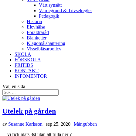
Vårt synsätt
Värdegrund & Trivselregler
Pedagogik
Historia
Elevhälsa
Föräldraråd
Blanketter
Klagomålshantering
Visselblåsarpolicy
SKOLA
FÖRSKOLA
FRITIDS
KONTAKT
INFOMENTOR
Välj en sida
Utelek på gården
av
Susanne Karlsson
|
sep 25, 2020
|
Mångubben
– vi fick plats 3st utan att trilla ner ?