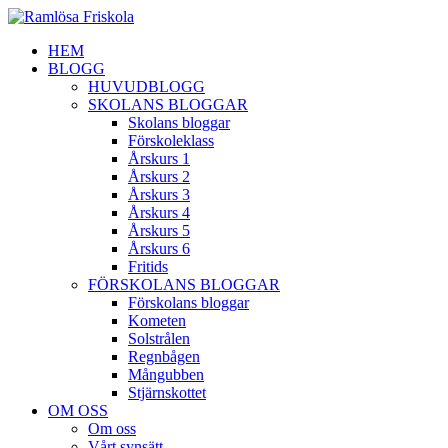
HEM
BLOGG
HUVUDBLOGG
SKOLANS BLOGGAR
Skolans bloggar
Förskoleklass
Årskurs 1
Årskurs 2
Årskurs 3
Årskurs 4
Årskurs 5
Årskurs 6
Fritids
FÖRSKOLANS BLOGGAR
Förskolans bloggar
Kometen
Solstrålen
Regnbågen
Mångubben
Stjärnskottet
OM OSS
Om oss
Vårt synsätt