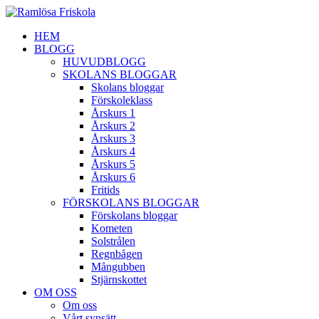
HEM
BLOGG
HUVUDBLOGG
SKOLANS BLOGGAR
Skolans bloggar
Förskoleklass
Årskurs 1
Årskurs 2
Årskurs 3
Årskurs 4
Årskurs 5
Årskurs 6
Fritids
FÖRSKOLANS BLOGGAR
Förskolans bloggar
Kometen
Solstrålen
Regnbågen
Mångubben
Stjärnskottet
OM OSS
Om oss
Vårt synsätt