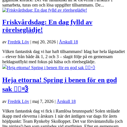
samarbeta, turas om och lösa uppgifter tillsammans. De...
Friskvårdsdag: En dag fylld av
rörelseglädje!
av
Fredrik Löv
|
maj 20, 2026
|
Årskull 18
Vilken fantastisk dag vi har haft tillsammans! Idag har hela lågstadiet
– elever från både åk 1, 2 och 3 – slagit följe på en gemensam
heldagsutflykt med fokus på hälsa och rörelseglädje.
Heja ettorna! Spring i benen för en god
sak 🏃‍♂️💨
av
Fredrik Löv
|
maj 7, 2026
|
Årskull 18
Vilken fantastisk dag vi fick i Ramlösa brunnspark! Solen strålade
ikapp med eleverna i årskurs 1 när det äntligen var dags för årets
höjdpunkt: Team Rynkeby Skolloppet. Det var förväntansfulla (och
lite pirriga!) ben som samlades vid startlinjen. Efter en gemensam...