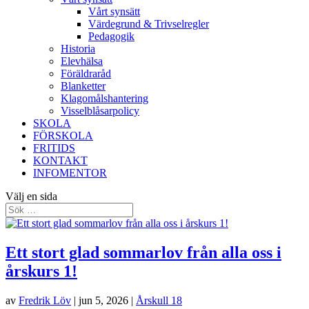
Vårt synsätt
Värdegrund & Trivselregler
Pedagogik
Historia
Elevhälsa
Föräldraråd
Blanketter
Klagomålshantering
Visselblåsarpolicy
SKOLA
FÖRSKOLA
FRITIDS
KONTAKT
INFOMENTOR
Välj en sida
Ett stort glad sommarlov från alla oss i
årskurs 1!
av
Fredrik Löv
|
jun 5, 2026
|
Årskull 18