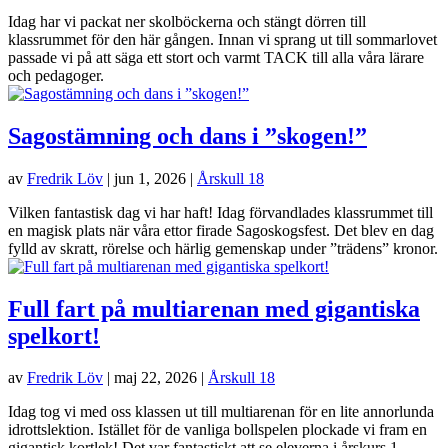
Idag har vi packat ner skolböckerna och stängt dörren till
klassrummet för den här gången. Innan vi sprang ut till sommarlovet
passade vi på att säga ett stort och varmt TACK till alla våra lärare
och pedagoger.
Sagostämning och dans i ”skogen!”
av
Fredrik Löv
|
jun 1, 2026
|
Årskull 18
Vilken fantastisk dag vi har haft! Idag förvandlades klassrummet till
en magisk plats när våra ettor firade Sagoskogsfest. Det blev en dag
fylld av skratt, rörelse och härlig gemenskap under ”trädens” kronor.
Full fart på multiarenan med gigantiska
spelkort!
av
Fredrik Löv
|
maj 22, 2026
|
Årskull 18
Idag tog vi med oss klassen ut till multiarenan för en lite annorlunda
idrottslektion. Istället för de vanliga bollspelen plockade vi fram en
gigantisk kortlek! Det var fantastiskt att se eleverna i årskurs 1