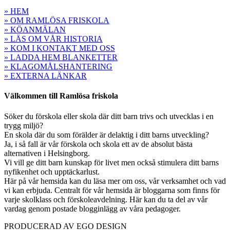
» HEM
» OM RAMLÖSA FRISKOLA
» KÖANMÄLAN
» LÄS OM VÅR HISTORIA
» KOM I KONTAKT MED OSS
» LADDA HEM BLANKETTER
» KLAGOMÅLSHANTERING
» EXTERNA LÄNKAR
Välkommen till Ramlösa friskola
Söker du förskola eller skola där ditt barn trivs och utvecklas i en
trygg miljö?
En skola där du som förälder är delaktig i ditt barns utveckling?
Ja, i så fall är vår förskola och skola ett av de absolut bästa
alternativen i Helsingborg.
Vi vill ge ditt barn kunskap för livet men också stimulera ditt barns
nyfikenhet och upptäckarlust.
Här på vår hemsida kan du läsa mer om oss, vår verksamhet och vad
vi kan erbjuda. Centralt för vår hemsida är bloggarna som finns för
varje skolklass och förskoleavdelning. Här kan du ta del av vår
vardag genom postade blogginlägg av våra pedagoger.
PRODUCERAD AV EGO DESIGN